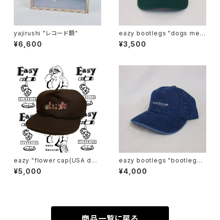
yajirushi "レコード額"
eazy bootlegs "dogs mes
h cap"
¥6,600
¥3,500
eazy "flower cap(USA dea
eazy bootlegs "bootlegs
d stock)"
denim cap"
¥5,000
¥4,000
商品一覧に戻る