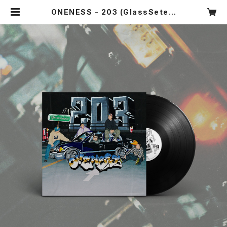
ONENESS - 203 (GlassSete E
P remix) LPレコード | eazy