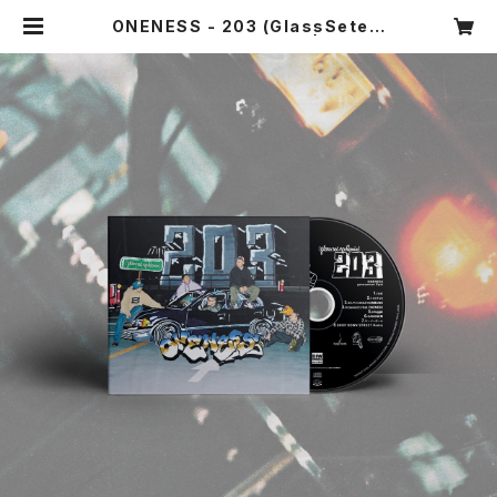
ONENESS - 203 (GlassSete E
P remix) CDアルバム | eazy