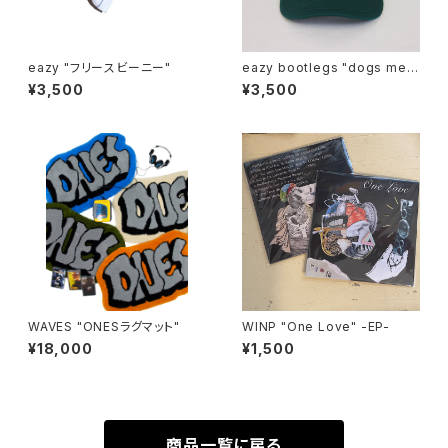
eazy "フリースビーニー"
eazy bootlegs "dogs mes
h cap"
¥3,500
¥3,500
WAVES "ONESラグマット"
WINP "One Love" -EP-
¥18,000
¥1,500
商品一覧に戻る