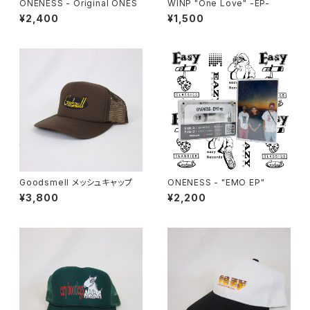
ONENESS - Original ONES
WINP "One Love" -EP-
¥2,400
¥1,500
Goodsmell メッシュキャップ
ONENESS - "EMO EP"
¥3,800
¥2,200