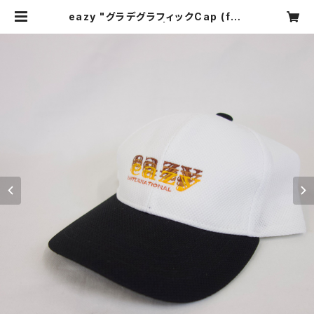
eazy "グラデグラフィックCap (full
mesh)" | eazy