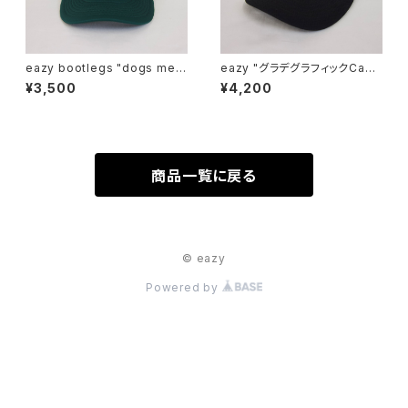
eazy bootlegs "dogs mes
eazy "グラデグラフィックCap
h cap"
(full mesh)"
¥3,500
¥4,200
商品一覧に戻る
© eazy
Powered by