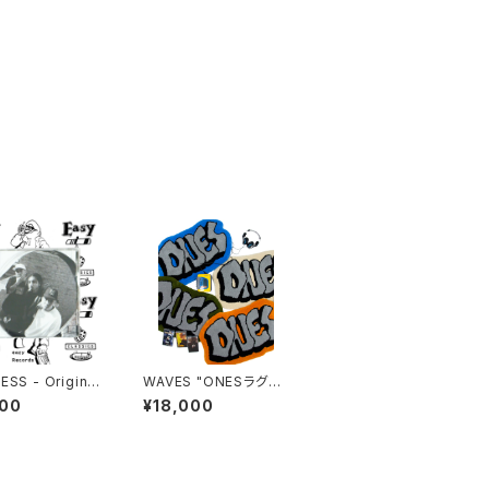
SS - Original
WAVES "ONESラグマ
ット"
400
¥18,000