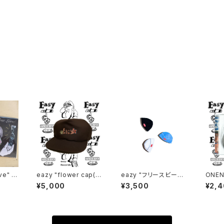
eazy "flower cap(U
eazy "フリースビーニ
ONENE
SA dead stock)"
ー"
ONES
¥5,000
¥3,500
¥2,