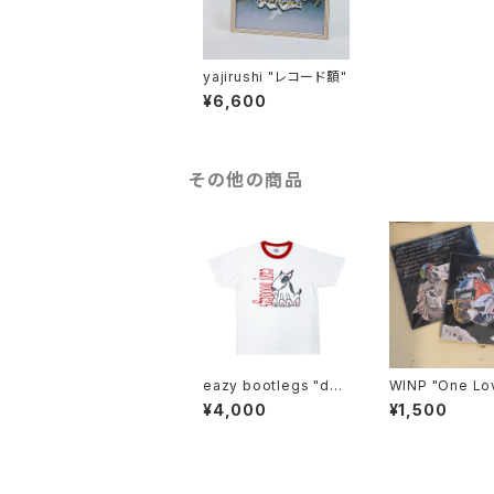
yajirushi "レコード額"
¥6,600
その他の商品
eazy bootlegs "dog
WINP "One Love" -
s tee"
EP-
¥4,000
¥1,500