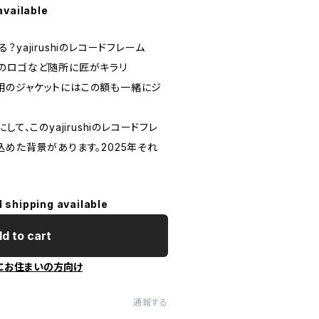
available
yajirushiのレコードフレーム
のロゴなど随所に匠がキラリ
配信用のジャケットにはこの額も一緒にジ
て、このyajirushiのレコードフレ
めた背景があります。2025年それ
l shipping available
d to cart
にお住まいの方向け
通報する