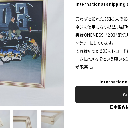
International shipping 
言わずと知れた？知る人ぞ知る？
ネジを使用しない技法、焼印
実はONENESS "203"
ャケットにしています。
それはいつか203をレコードにし
ームにハメるぞという願いを込
が現実に。
Internationa
Ad
日本国内