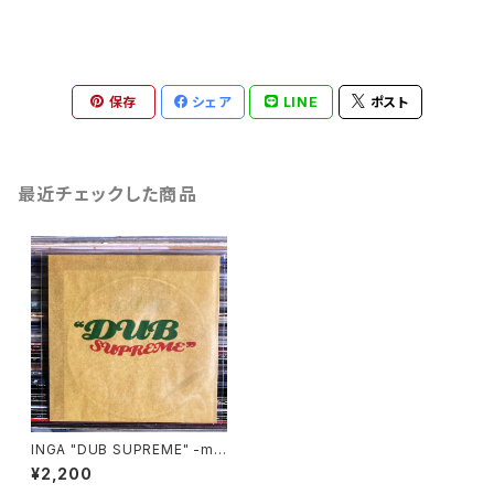
保存
シェア
LINE
ポスト
最近チェックした商品
INGA "DUB SUPREME" -mix
cd-
¥2,200