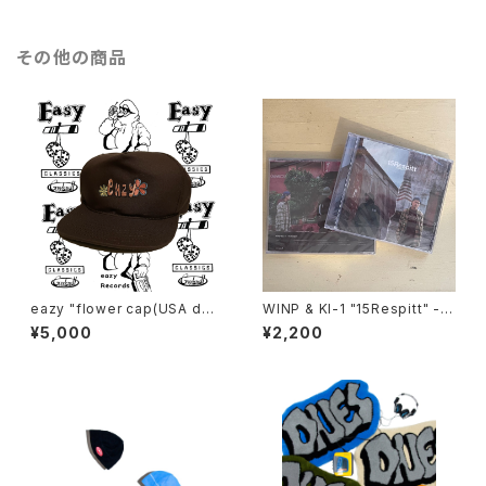
その他の商品
eazy "flower cap(USA dea
WINP & KI-1 "15Respitt" -A
d stock)"
LBUM-
¥5,000
¥2,200