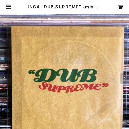
INGA "DUB SUPREME" -mix cd
- | eazy