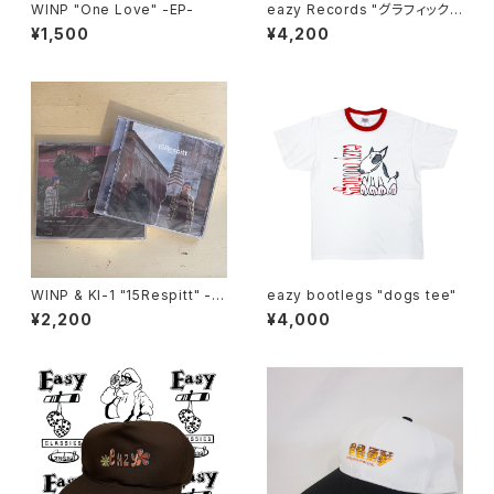
WINP "One Love" -EP-
eazy Records "グラフィック
ロゴ キャップ(dad cap)"
¥1,500
¥4,200
WINP & KI-1 "15Respitt" -A
eazy bootlegs "dogs tee"
LBUM-
¥2,200
¥4,000