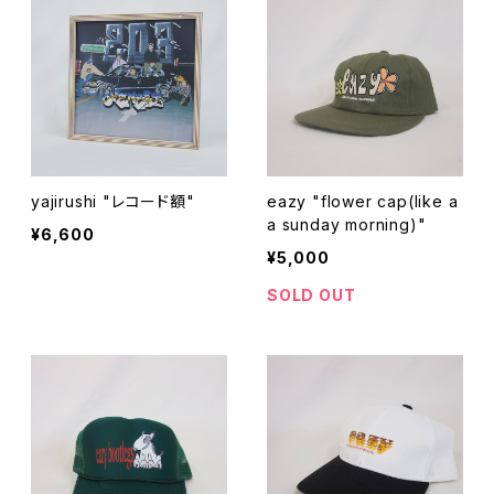
yajirushi "レコード額"
eazy "flower cap(like a
a sunday morning)"
¥6,600
¥5,000
SOLD OUT