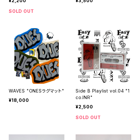
¥2,200
¥3,500
SOLD OUT
WAVES "ONESラグマット"
Side B Playlist vol.04 "1
co.INR"
¥18,000
¥2,500
SOLD OUT