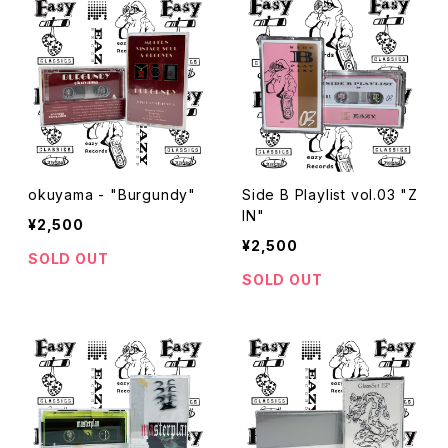
okuyama - "Burgundy"
Side B Playlist vol.03 "Z
IN"
¥2,500
¥2,500
SOLD OUT
SOLD OUT