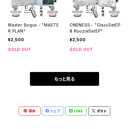
Master Bogus - "MASTE
ONENESS - "GlassSetEP
R PLAN"
& KoozieSetEP"
¥2,500
¥2,500
SOLD OUT
SOLD OUT
もっと見る
保存
シェア
LINE
ポスト