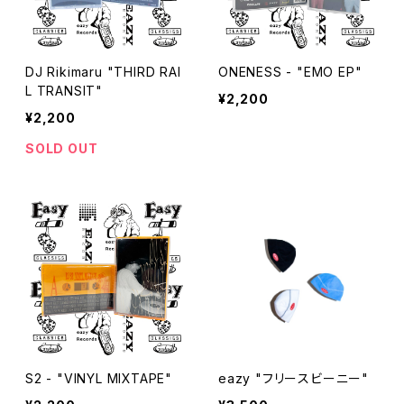
DJ Rikimaru "THIRD RAI
ONENESS - "EMO EP"
L TRANSIT"
¥2,200
¥2,200
SOLD OUT
S2 - "VINYL MIXTAPE"
eazy "フリースビーニー"