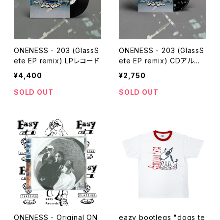
ONENESS - 203 (GlassS
ONENESS - 203 (GlassS
ete EP remix) LPレコード
ete EP remix) CDアルバ
ム
¥4,400
¥2,750
SOLD OUT
SOLD OUT
ONENESS - Original ON
eazy bootlegs "dogs te